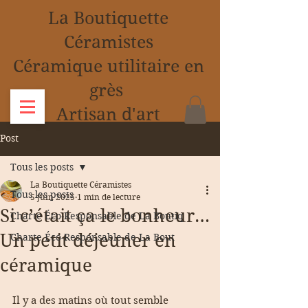
La B
outiquette
Céramistes
Céramique utilitaire en
grès
Artisan d'art
Post
Tous les posts
La Boutiquette Céramistes
Tous les posts
5 juin 2025
1 min de lecture
Si c’était ça le bonheur…
Charte Éco-Responsable de La Boutiq
Un petit déjeuner en
Charte Éco-Responsable de La Bout
céramique
Il y a des matins où tout semble 