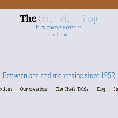
Ceramicists
'
Shop
The
Utility stoneware ceramics
Craftsman
Between sea and mountains since 1952
ations
Our creations
The Chefs' Table
Blog
Sh