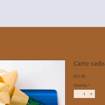
Carte cad
Price
€25.00
Quantity
*