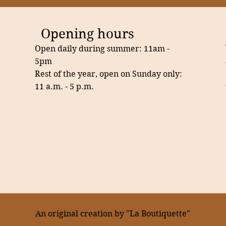
Opening hours
Open daily during summer: 11am -
5pm
Rest of the
year, open on
Sunday only:
11 a.m. - 5 p.m.
An original creation by "La Boutiquette"